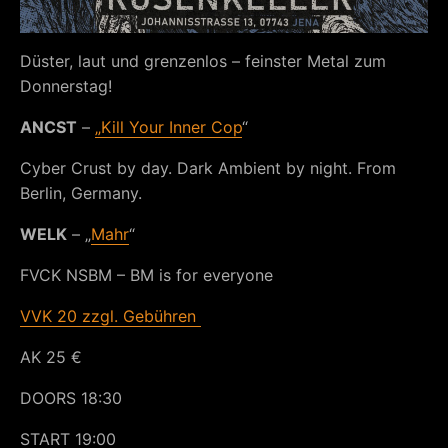
Düster, laut und grenzenlos – feinster Metal zum
Donnerstag!
ANCST
–
„Kill Your Inner Cop
“
Cyber Crust by day. Dark Ambient by night. From
Berlin, Germany.
WELK
– „
Mahr
“
FVCK NSBM – BM is for everyone
VVK 20 zzgl. Gebühren
AK 25 €
DOORS 18:30
START 19:00