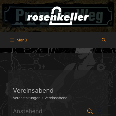
Zum
Inhalt
springen
Menü
Vereinsabend
Veranstaltungen
Vereinsabend
Veranstaltungen
V
V
Anstehend
S
L