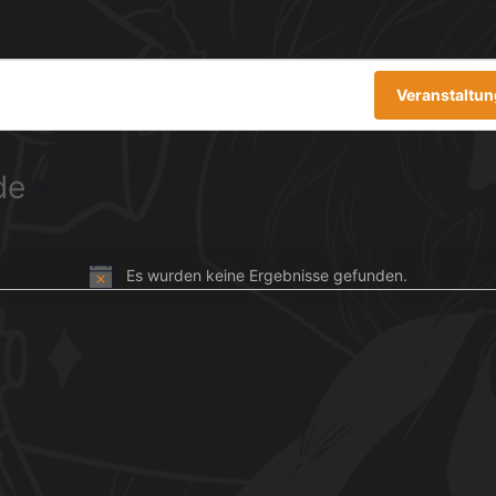
Veranstaltu
de
Es wurden keine Ergebnisse gefunden.
H
i
n
w
e
i
s