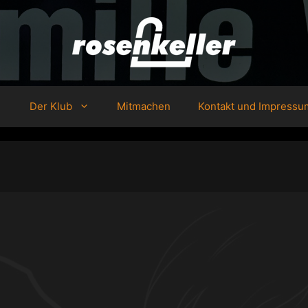
Der Klub
Mitmachen
Kontakt und Impressu