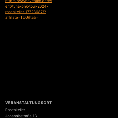
https://www.eventim.de/ev
ent/tyna-pnk-tour-2024-
rosenkeller-17723687/?
affiliate=TUG#tab=
VERANSTALTUNGSORT
Rosenkeller
Johannisstraße 13