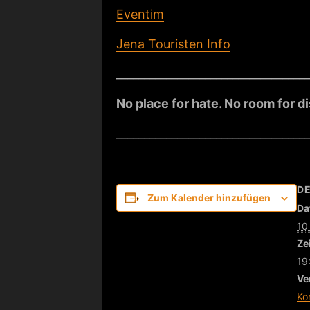
Eventim
Jena Touristen Info
___________________________________
No place for hate. No room for d
___________________________________
DE
Zum Kalender hinzufügen
Da
10
Zei
19
Ve
Ko