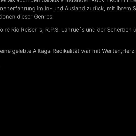
ues als auch den daraus entstanden Rock’n’Roll mit L
hnenerfahrung im In- und Ausland zurück, mit ihrem S
tionen dieser Genres.
ire Rio Reiser`s, R.P.S. Lanrue´s und der Scherben u
 eine gelebte Alltags-Radikalität war mit Werten,Herz