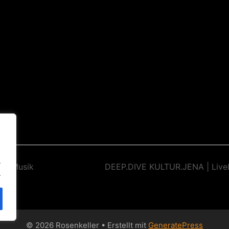
.
ive Musik
DEEP.DIVE KULTUR.JENA | Live
.
© 2026 Rosenkeller
• Erstellt mit
GeneratePress