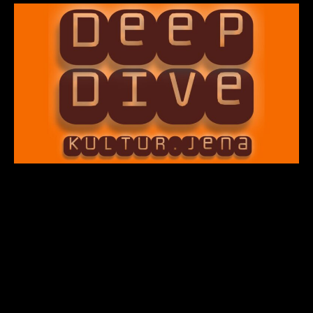
Wissen.Praxis.Zukunft
„Deep Dive Kultur.Jena“ ist eine monatliche
Veranstaltungsreihe, die Musikschaffenden,
Veranstaltenden und Kulturakteur:innen fundiertes
Wissen, rechtliche Orientierung, praxisnahe Tipps und
inspirierende Impulse vermittelt.
Statt Frontalvorträgen steht Mitmachen, Mitdenken
und Mitgestalten im Mittelpunkt. Jede Veranstaltung