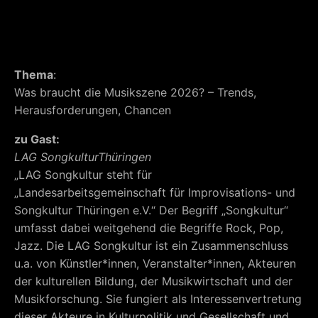
bringt eine Expertin oder einen Experten mit, der sein
Fachwissen teilt – aber immer dialogisch, interaktiv
und praxisorientiert.
Thema
:
Was braucht die Musikszene 2026? – Trends,
Herausforderungen, Chancen
zu Gast:
LAG Songkultur
Thüringen
„LAG Songkultur steht für
„Landesarbeitsgemeinschaft für Improvisations- und
Songkultur Thüringen e.V.“ Der Begriff „Songkultur“
umfasst dabei weitgehend die Begriffe Rock, Pop,
Jazz. Die LAG Songkultur ist ein Zusammenschluss
u.a. von Künstler*innen, Veranstalter*innen, Akteuren
der kulturellen Bildung, der Musikwirtschaft und der
Musikforschung. Sie fungiert als Interessenvertretung
dieser Akteure in Kulturpolitik und Gesellschaft und