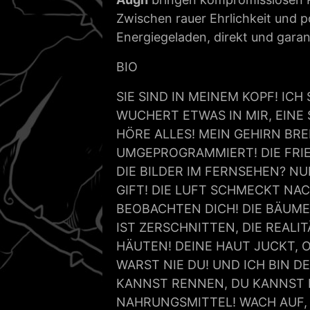
Zwischen rauer Ehrlichkeit und p
Energiegeladen, direkt und garant
BIO
SIE SIND IN MEINEM KOPF! ICH
WUCHERT ETWAS IN MIR, EINE 
HÖRE ALLES! MEIN GEHIRN BR
UMGEPROGRAMMIERT! DIE FRIED
DIE BILDER IM FERNSEHEN? N
GIFT! DIE LUFT SCHMECKT NAC
BEOBACHTEN DICH! DIE BÄUME 
IST ZERSCHNITTEN, DIE REALIT
HÄUTEN! DEINE HAUT JUCKT, O
WARST NIE DU! UND ICH BIN DE
KANNST RENNEN, DU KANNST DI
NAHRUNGSMITTEL! WACH AUF, D