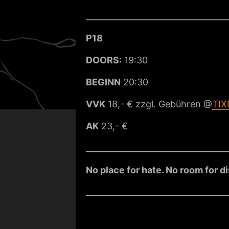
___________________________________
P18
DOORS:
19:30
BEGINN
20:30
VVK
18,- € zzgl. Gebühren @
TIX
AK
23,- €
___________________________________
No place for hate. No room for d
___________________________________