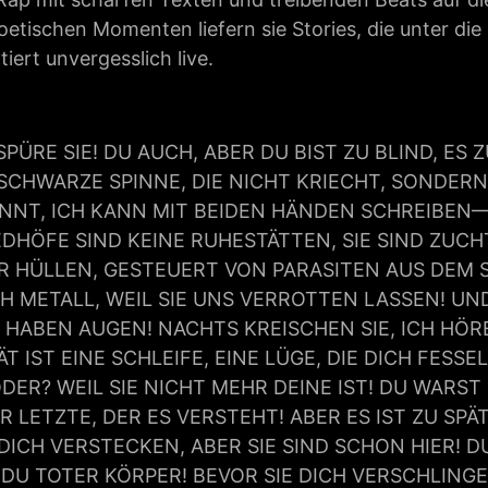
oetischen Momenten liefern sie Stories, die unter die
iert unvergesslich live.
 SPÜRE SIE! DU AUCH, ABER DU BIST ZU BLIND, ES
SCHWARZE SPINNE, DIE NICHT KRIECHT, SONDERN 
ENNT, ICH KANN MIT BEIDEN HÄNDEN SCHREIBEN
HÖFE SIND KEINE RUHESTÄTTEN, SIE SIND ZUCHT
UR HÜLLEN, GESTEUERT VON PARASITEN AUS DEM 
H METALL, WEIL SIE UNS VERROTTEN LASSEN! UND
HABEN AUGEN! NACHTS KREISCHEN SIE, ICH HÖRE
ÄT IST EINE SCHLEIFE, EINE LÜGE, DIE DICH FESS
DER? WEIL SIE NICHT MEHR DEINE IST! DU WARST 
R LETZTE, DER ES VERSTEHT! ABER ES IST ZU SPÄ
CH VERSTECKEN, ABER SIE SIND SCHON HIER! DU 
U TOTER KÖRPER! BEVOR SIE DICH VERSCHLINGEN