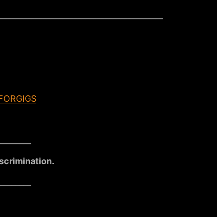
__________________________________________
FORGIGS
________
iscrimination.
________