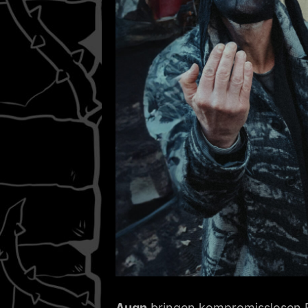
Augn
bringen kompromisslosen R