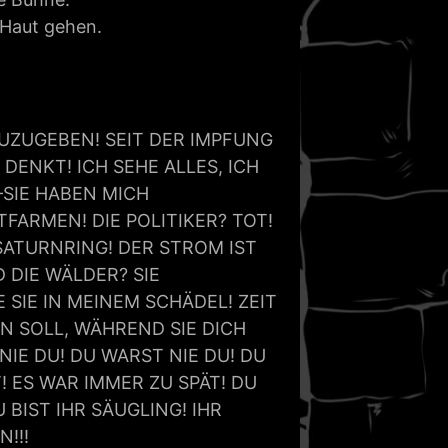
 Haut gehen.
 ZUZUGEBEN! SEIT DER IMPFUNG
DENKT! ICH SEHE ALLES, ICH
—SIE HABEN MICH
FARMEN! DIE POLITIKER? TOT!
SATURNRING! DER STROM IST
 DIE WÄLDER? SIE
 SIE IN MEINEM SCHÄDEL! ZEIT
ELN SOLL, WÄHREND SIE DICH
NIE DU! DU WARST NIE DU! DU
T! ES WAR IMMER ZU SPÄT! DU
BIST IHR SÄUGLING! IHR
!!!