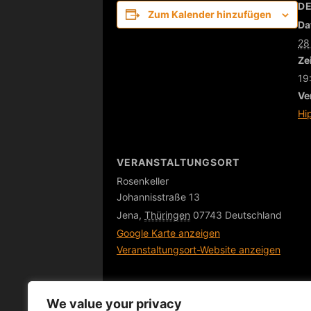
DE
Zum Kalender hinzufügen
Da
28
Zei
19
Ve
Hi
VERANSTALTUNGSORT
Rosenkeller
Johannisstraße 13
Jena
,
Thüringen
07743
Deutschland
Google Karte anzeigen
Veranstaltungsort-Website anzeigen
We value your privacy